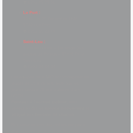
☎️ 0262.45.39.60
Derniers
événements
Le Port :
99 Av. du 20 Décembre 1848 –
Journée
97420 Le Port
CCI
☎️ 0262.55.22.44
ESPORT
ARENA
Saint-Leu :
le 12
5 rue de l’Usine – 1er étage (au-
Août
dessus de Picard) – 97436 Piton
Synergie
Saint-Leu
:
☎️ 0262.34.84.34
Ouverture
Les équipes de la MIO accompagnent les
d’une
jeunes de 16 à 25 ans, ainsi que les
nouvelle
jeunes jusqu’à 29 ans titulaires d’une
formation
RQTH.
TP
Formées à l’accueil inclusif
, elles
Monteur
veillent à offrir un
service bienveillant
et
Dépanneur
adapté aux besoins de chacun
.
Frigoriste
Journée
Nos services sont disponibles sur place
portes
et à distance, pour plus de flexibilité.