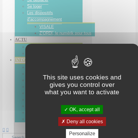
Se loger
Les dispositifs
d’accompagnement
VISALE
Z’ORDI, le numérik pour tous
ACTU
Evénements
TEMOIGNAGES
INFOS PRATIQUES
Qui sommes-nous ?
Comment s’inscrire ?
This site uses cookies and
Préinscription à la MIO
gives you control over
Nos Partenaires
what you want to activate
Nous contacter
Où nous trouver ?
Accessibilité
OK, accept all
Devenir partenaire
Politique de confidentialité
Deny all cookies
Personalize
Search