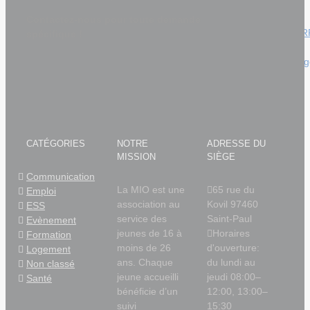
ouvertes
Disciplina
Contactez-nous pour toute demande
FORMA’TER
spécifique !
Mercredis
Apprentissa
KOSA
ZOT I
MANZ
?
CATÉGORIES
NOTRE
ADRESSE DU
MISSION
SIÈGE
Communication
La MIO est une
65 rue du
Emploi
association au
Kovil 97460
ESS
service des
Saint-Paul
Evènement
jeunes de 16 à
Horaires
Formation
moins de 26
d'ouverture:
Logement
ans. Chaque
du lundi au
Non classé
jeune accueilli
jeudi 08:00–
Santé
bénéficie d’un
12:00, 13:00–
suivi
15:30