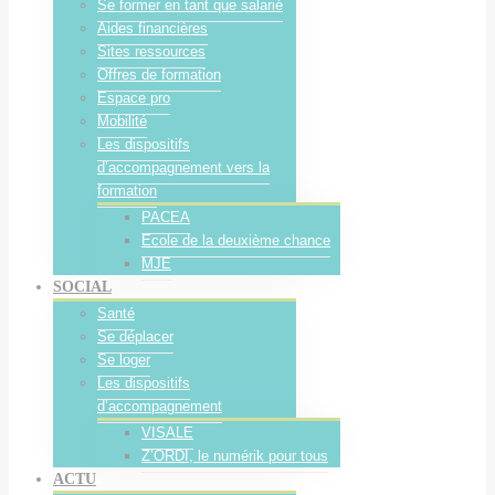
Se former en tant que salarié
Aides financières
Sites ressources
Offres de formation
Espace pro
Mobilité
Les dispositifs
d’accompagnement vers la
formation
PACEA
Ecole de la deuxième chance
MJE
SOCIAL
Santé
Se déplacer
Se loger
Les dispositifs
d’accompagnement
VISALE
Z’ORDI, le numérik pour tous
ACTU