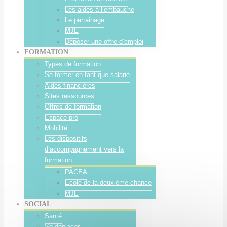
Les aides à l’embauche
Le parrainage
MJE
Déposer une offre d’emploi
FORMATION
Types de formation
Se former en tant que salarié
Aides financières
Sites ressources
Offres de formation
Espace pro
Mobilité
Les dispositifs
d’accompagnement vers la
formation
PACEA
Ecole de la deuxième chance
MJE
SOCIAL
Santé
Se déplacer