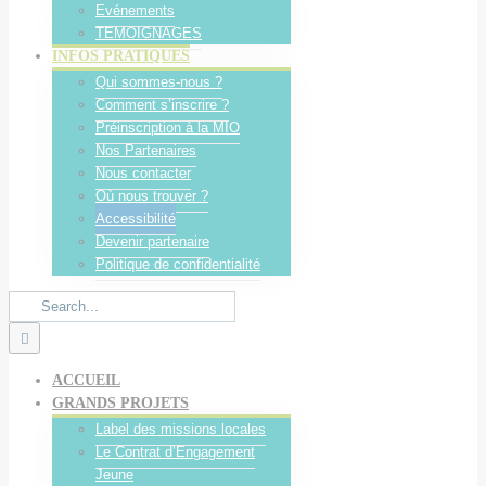
Evénements
TEMOIGNAGES
INFOS PRATIQUES
Qui sommes-nous ?
Comment s’inscrire ?
Préinscription à la MIO
Nos Partenaires
Nous contacter
Où nous trouver ?
Accessibilité
Devenir partenaire
Politique de confidentialité
Search
for:
ACCUEIL
GRANDS PROJETS
Label des missions locales
Le Contrat d’Engagement
Jeune