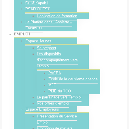
Ou lé Kapab !
PSAD OUEST
L’obligation de formation
La Planète dans l’Assiette –
Erasmus+
EMPLOI
Espace Jeunes
Se préparer
Les dispositifs
d’accompagnement vers
l’emploi
PACEA
Ecole de la deuxième chance
MJE
PLIE du TCO
Le parrainage vers l’emploi
Nos offres d’emploi
Espace Employeurs
Présentation du Service
Emploi
Promotion de métiers