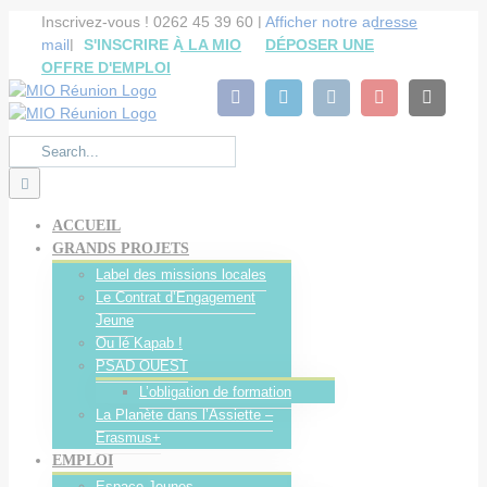
Cookies management panel
Skip
Inscrivez-vous ! 0262 45 39 60 |
Afficher notre adresse
to
mail
|
S'INSCRIRE À LA MIO
DÉPOSER UNE
content
OFFRE D'EMPLOI
facebook
linkedin
instagram
youtube
Email
Search
for:
ACCUEIL
GRANDS PROJETS
Label des missions locales
Le Contrat d’Engagement
Jeune
Ou lé Kapab !
PSAD OUEST
L’obligation de formation
La Planète dans l’Assiette –
Erasmus+
EMPLOI
Espace Jeunes