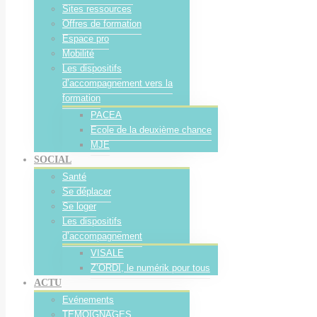
Sites ressources
Offres de formation
Espace pro
Mobilité
Les dispositifs
d’accompagnement vers la
formation
PACEA
Ecole de la deuxième chance
MJE
SOCIAL
Santé
Se déplacer
Se loger
Les dispositifs
d’accompagnement
VISALE
Z’ORDI, le numérik pour tous
ACTU
Evénements
TEMOIGNAGES