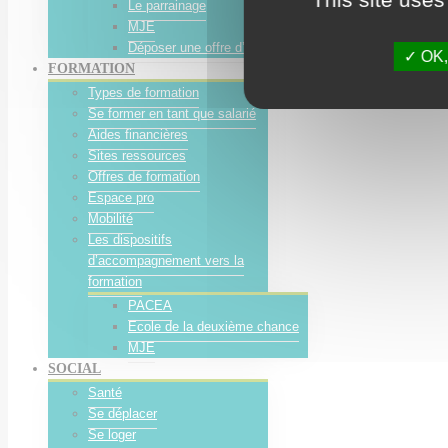
Le parrainage
MJE
Déposer une offre d’emploi
OK, 
FORMATION
Types de formation
Se former en tant que salarié
Aides financières
Sites ressources
Offres de formation
Espace pro
Mobilité
Les dispositifs
d’accompagnement vers la
formation
PACEA
Ecole de la deuxième chance
MJE
SOCIAL
Santé
Se déplacer
Se loger