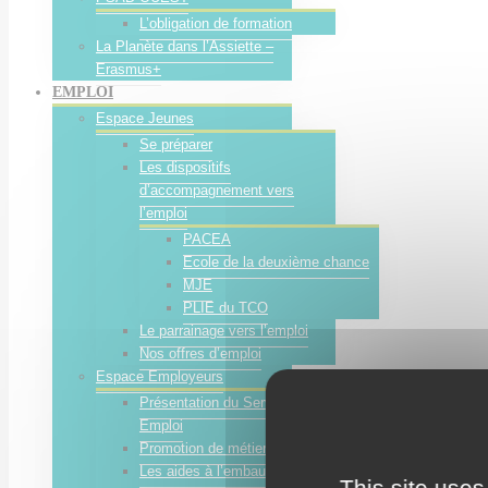
L’obligation de formation
La Planète dans l’Assiette –
Erasmus+
EMPLOI
Espace Jeunes
Se préparer
Les dispositifs
d’accompagnement vers
l’emploi
PACEA
Ecole de la deuxième chance
MJE
PLIE du TCO
Le parrainage vers l’emploi
Nos offres d’emploi
Espace Employeurs
Présentation du Service
Emploi
Promotion de métiers
Les aides à l’embauche
This site uses