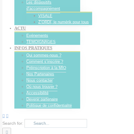
Les dispositifs
d’accompagnement
VISALE
Z’ORDI, le numérik pour tous
ACTU
Evénements
TEMOIGNAGES
INFOS PRATIQUES
Qui sommes-nous ?
Comment s’inscrire ?
Préinscription à la MIO
Nos Partenaires
Nous contacter
Où nous trouver ?
Accessibilité
Devenir partenaire
Politique de confidentialité
Search for: