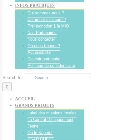
INFOS PRATIQUES
Qui sommes-nous ?
Comment s’inscrire ?
Préinscription à la MIO
Nos Partenaires
Nous contacter
Où nous trouver ?
Accessibilité
Devenir partenaire
Politique de confidentialité
Search for:
ACCUEIL
GRANDS PROJETS
Label des missions locales
Le Contrat d’Engagement
Jeune
Ou lé Kapab !
PSAD OUEST