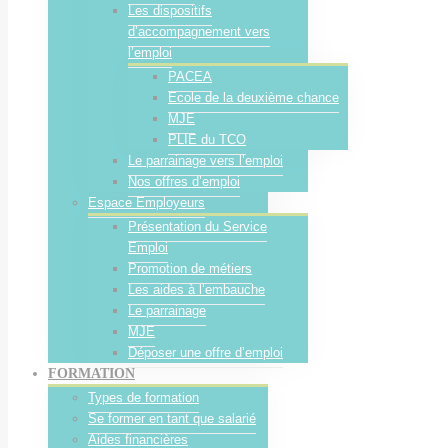
Les dispositifs
d’accompagnement vers
l’emploi
PACEA
Ecole de la deuxième chance
MJE
PLIE du TCO
Le parrainage vers l’emploi
Nos offres d’emploi
Espace Employeurs
Présentation du Service
Emploi
Promotion de métiers
Les aides à l’embauche
Le parrainage
MJE
Déposer une offre d’emploi
FORMATION
Types de formation
Se former en tant que salarié
Aides financières