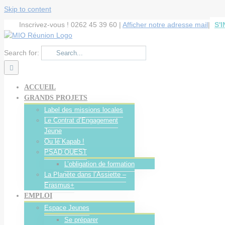
Cookies management panel
Skip to content
Inscrivez-vous ! 0262 45 39 60 |
Afficher notre adresse mail
|
S'
Search for:
ACCUEIL
GRANDS PROJETS
Label des missions locales
Le Contrat d’Engagement
Jeune
Ou lé Kapab !
PSAD OUEST
L’obligation de formation
La Planète dans l’Assiette –
Erasmus+
EMPLOI
Espace Jeunes
Se préparer