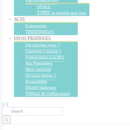
VISALE
Z’ORDI, le numérik pour tous
ACTU
Evénements
TEMOIGNAGES
INFOS PRATIQUES
Qui sommes-nous ?
Comment s’inscrire ?
Préinscription à la MIO
Nos Partenaires
Nous contacter
Où nous trouver ?
Accessibilité
Devenir partenaire
Politique de confidentialité
Search
for: