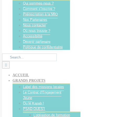
Qui sommes-nous ?
Comment s’inscrire ?
Préinscription à la MIO
Nos Partenaires
Nous contacter
Où nous trouver ?
Accessibilité
Devenir partenaire
Politique de confidentialité
Search
for:
ACCUEIL
GRANDS PROJETS
Label des missions locales
Le Contrat d’Engagement
Jeune
Ou lé Kapab !
PSAD OUEST
L’obligation de formation