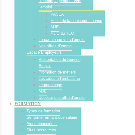
d’accompagnement vers
l’emploi
PACEA
Ecole de la deuxième chance
MJE
PLIE du TCO
Le parrainage vers l’emploi
Nos offres d’emploi
Espace Employeurs
Présentation du Service
Emploi
Promotion de métiers
Les aides à l’embauche
Le parrainage
MJE
Déposer une offre d’emploi
FORMATION
Types de formation
Se former en tant que salarié
Aides financières
Sites ressources