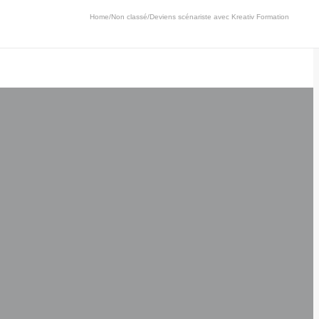
Home
/
Non classé
/
Deviens scénariste avec Kreativ Formation
Besoin d’une information ?
Search
for:
Derniers événements
Journée portes ouvertes Disciplina
FORMA’TERRA Mercredis
Apprentissage
KOSA ZOT I MANZ ?
Ou lé Kapab !
Deviens Animateur·rice Loisirs