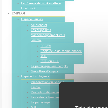
La Planète dans l’Assiette –
Erasmus+
EMPLOI
Espace Jeunes
Se préparer
Les dispositifs
d’accompagnement vers
l’emploi
PACEA
Ecole de la deuxième chance
MJE
PLIE du TCO
Le parrainage vers l’emploi
Nos offres d’emploi
Espace Employeurs
Présentation du Service
Emploi
Promotion de métiers
Les aides à l’embauche
Le parrainage
This site uses
MJE