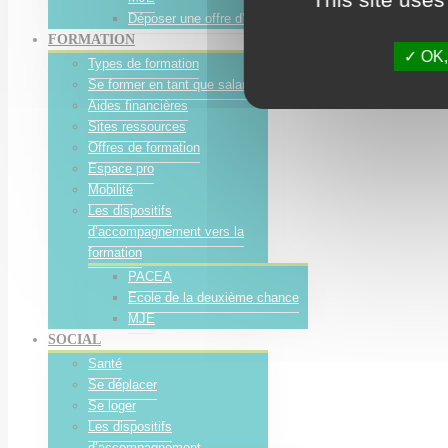
Déposer une offre d’emploi
FORMATION
OK, 
Types de formation
Se former en tant que salarié
Aides financières
Sites ressources
Offres de formation
Espace pro
Mobilité
Les dispositifs
d’accompagnement vers la
formation
PACEA
Ecole de la deuxième chance
MJE
SOCIAL
Santé
Se déplacer
Se loger
Les dispositifs
d’accompagnement