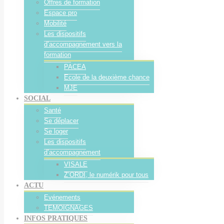
Offres de formation
Espace pro
Mobilité
Les dispositifs
d’accompagnement vers la
formation
PACEA
Ecole de la deuxième chance
MJE
SOCIAL
Santé
Se déplacer
Se loger
Les dispositifs
d’accompagnement
VISALE
Z’ORDI, le numérik pour tous
ACTU
Evénements
TEMOIGNAGES
INFOS PRATIQUES