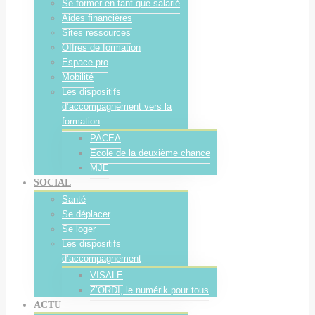
Se former en tant que salarié
Aides financières
Sites ressources
Offres de formation
Espace pro
Mobilité
Les dispositifs
d’accompagnement vers la
formation
PACEA
Ecole de la deuxième chance
MJE
SOCIAL
Santé
Se déplacer
Se loger
Les dispositifs
d’accompagnement
VISALE
Z’ORDI, le numérik pour tous
ACTU