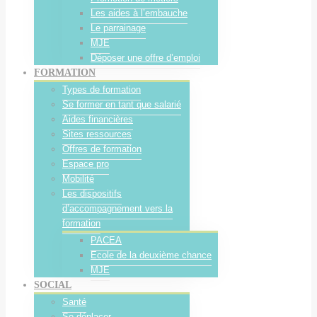
Les aides à l’embauche
Le parrainage
MJE
Déposer une offre d’emploi
FORMATION
Types de formation
Se former en tant que salarié
Aides financières
Sites ressources
Offres de formation
Espace pro
Mobilité
Les dispositifs
d’accompagnement vers la
formation
PACEA
Ecole de la deuxième chance
MJE
SOCIAL
Santé
Se déplacer