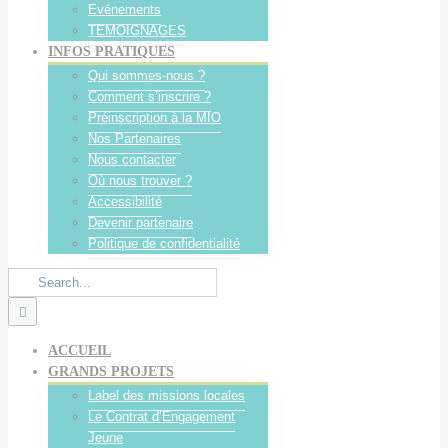
Evénements
TEMOIGNAGES
INFOS PRATIQUES
Qui sommes-nous ?
Comment s’inscrire ?
Préinscription à la MIO
Nos Partenaires
Nous contacter
Où nous trouver ?
Accessibilité
Devenir partenaire
Politique de confidentialité
Search
for:
ACCUEIL
GRANDS PROJETS
Label des missions locales
Le Contrat d’Engagement
Jeune