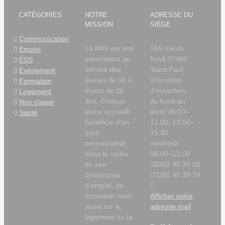
CATÉGORIES
NOTRE
ADRESSE DU
MISSION
SIÈGE
Communication
La MIO est une
65 rue du
Emploi
association au
Kovil 97460
ESS
service des
Saint-Paul
Evènement
jeunes de 16 à
Horaires
Formation
moins de 26
d'ouverture:
Logement
ans. Chaque
du lundi au
Non classé
jeune accueilli
jeudi 08:00–
Santé
bénéficie d’un
12:00, 13:00–
suivi
15:30
personnalisé
vendredi
dans le cadre
08:00–12:00
de ses
0262 45 39 60
démarches
0262 45 39 79
d’emploi, de
formation mais
Afficher notre
aussi sur le
adresse mail
logement ou la