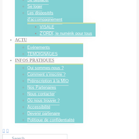
Se loger
Les dispositifs
d’accompagnement
VISALE
Z’ORDI, le numérik pour tous
ACTU
Evénements
TEMOIGNAGES
INFOS PRATIQUES
Qui sommes-nous ?
Comment s’inscrire ?
Préinscription à la MIO
Nos Partenaires
Nous contacter
Où nous trouver ?
Accessibilité
Devenir partenaire
Politique de confidentialité
Search