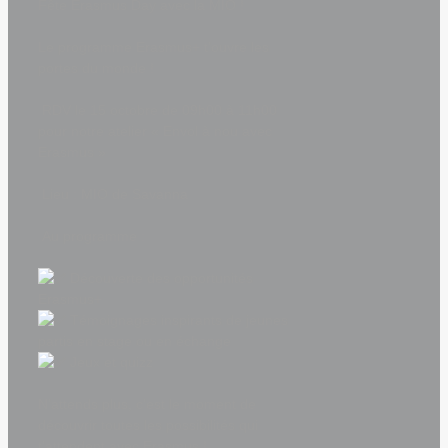
Fête Erasmus Day avec la MIO !
Le programme Erasmus+ t’ouvre les
portes du monde !
RDV le 15 octobre de 09h00 à 11h00
pour notre atelier « Envol à nou avec
Erasmus »
Lieu : MIO de Savanna
Au programme :
Découverte des opportunités
Erasmus+
Témoignages inspirants de jeunes
partis en stage ou en échange
Jeux et quizz
N’attends plus, c’est le moment de
découvrir toutes les possibilités qui
t’attendent avec Erasmus !