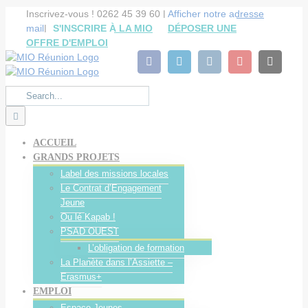
Cookies management panel
Skip
Inscrivez-vous ! 0262 45 39 60 |
Afficher notre adresse
to
mail
|
S'INSCRIRE À LA MIO
DÉPOSER UNE
content
OFFRE D'EMPLOI
facebook
linkedin
instagram
youtube
Email
Search
for:
ACCUEIL
GRANDS PROJETS
Label des missions locales
Le Contrat d’Engagement
Jeune
Ou lé Kapab !
PSAD OUEST
L’obligation de formation
La Planète dans l’Assiette –
Erasmus+
EMPLOI
Espace Jeunes