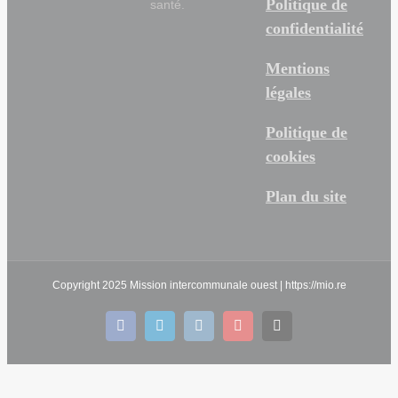
Politique de
santé.
confidentialité
Mentions
légales
Politique de
cookies
Plan du site
Copyright 2025 Mission intercommunale ouest | https://mio.re
facebook
linkedin
instagram
youtube
Email