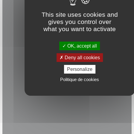
Derniers
événements
This site uses cookies and
gives you control over
Journée
what you want to activate
CCI
ESPORT
ARENA
OK, accept all
le 12
Août
Deny all cookies
Synergie
:
Personalize
Ouverture
d’une
Politique de cookies
nouvelle
formation
TP
Monteur
Dépanneur
Frigoriste
Journée
portes