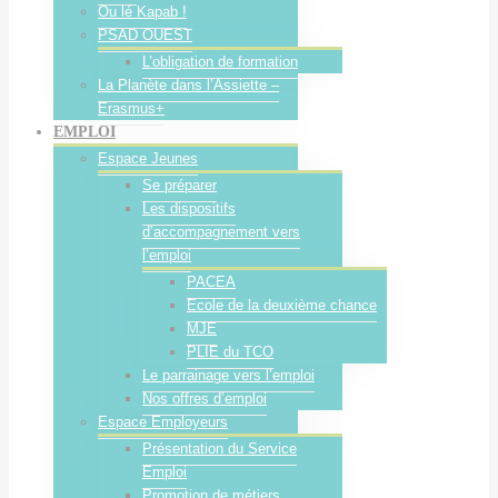
Ou lé Kapab !
PSAD OUEST
L’obligation de formation
La Planète dans l’Assiette –
Erasmus+
EMPLOI
Espace Jeunes
Se préparer
Les dispositifs
d’accompagnement vers
l’emploi
PACEA
Ecole de la deuxième chance
MJE
PLIE du TCO
Le parrainage vers l’emploi
Nos offres d’emploi
Espace Employeurs
Présentation du Service
Emploi
Promotion de métiers