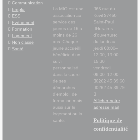
Communication
La MIO est une
65 rue du
Emploi
association au
Kovil 97460
ESS
service des
Saint-Paul
Evènement
jeunes de 16 à
Horaires
Formation
moins de 26
d'ouverture:
Logement
ans. Chaque
du lundi au
Non classé
jeune accueilli
jeudi 08:00–
Santé
bénéficie d’un
12:00, 13:00–
suivi
15:30
personnalisé
vendredi
dans le cadre
08:00–12:00
de ses
0262 45 39 60
démarches
0262 45 39 79
d’emploi, de
formation mais
Afficher notre
aussi sur le
adresse mail
logement ou la
Politique de
santé.
confidentialité