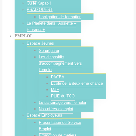
Ou lé Kapab !
PSAD OUEST
L’obligation de formation
La Planète dans l’Assiette –
Erasmus+
EMPLOI
Espace Jeunes
Se préparer
Les dispositifs
d’accompagnement vers
l’emploi
PACEA
Ecole de la deuxième chance
MJE
PLIE du TCO
Le parrainage vers l’emploi
Nos offres d’emploi
Espace Employeurs
Présentation du Service
Emploi
Promotion de métiers