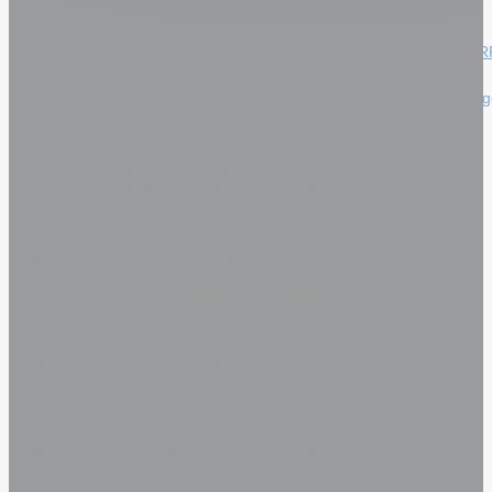
ouvertes
Disciplina
Visite du Haut-commissaire,
FORMA’TER
Mercredis
Thibaut Guilluy, 11/07/2023
Apprentissa
KOSA
ZOT I
MANZ
De passage à La Réunion le Haut-
?
commissaire à l’inclusion dans l’emploi et
à l’engagement des entreprises, Thibaut
Guilluy a visité la Mission
Intercommunale de l’Ouest.
Au menu, parole des jeunes sur plusieurs
dispositifs, le Contrat d’Engagement
Jeunes, Detak, Reelife, TrajectOI,
TAP’PEI etc…. et échanges avec des
employeurs.
Lors de cette visite, il a aussi rencontré
Monsieur Jacques Lowinsky, président de
l’ARML (Association Régionale des