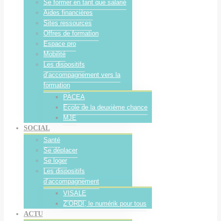
Se former en tant que salarié
Aides financières
Sites ressources
Offres de formation
Espace pro
Mobilité
Les dispositifs
d’accompagnement vers la
formation
PACEA
Ecole de la deuxième chance
MJE
SOCIAL
Santé
Se déplacer
Se loger
Les dispositifs
d’accompagnement
VISALE
Z’ORDI, le numérik pour tous
ACTU