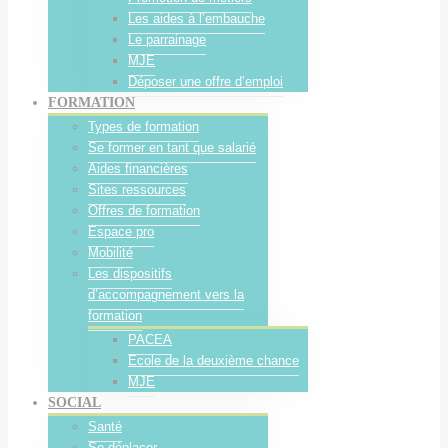
Les aides à l’embauche
Le parrainage
MJE
Déposer une offre d’emploi
FORMATION
Types de formation
Se former en tant que salarié
Aides financières
Sites ressources
Offres de formation
Espace pro
Mobilité
Les dispositifs
d’accompagnement vers la
formation
PACEA
Ecole de la deuxième chance
MJE
SOCIAL
Santé
Se déplacer