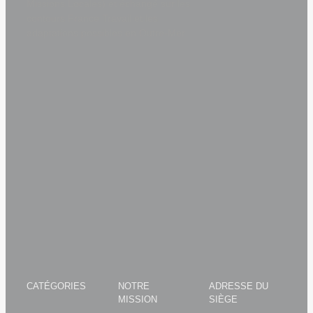
Missions Locales) et échangé sur les
contours France Travail et les
adaptations possibles en Outre-Mer.
Vous trouvez cet article
facebook
twitter
linkedin
intéressant ? Partagez le sur
reddit
whatsapp
tumblr
la plateforme de votre
pinterest
Email
choix !
Related Posts
CATÉGORIES
NOTRE
ADRESSE DU
MISSION
SIÈGE