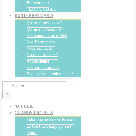
Evénements
TEMOIGNAGES
INFOS PRATIQUES
Qui sommes-nous ?
Comment s’inscrire ?
Préinscription à la MIO
Nos Partenaires
Nous contacter
Où nous trouver ?
Accessibilité
Devenir partenaire
Politique de confidentialité
Search
for:
ACCUEIL
GRANDS PROJETS
Label des missions locales
Le Contrat d’Engagement
Jeune