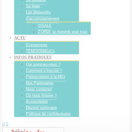
Se loger
Les dispositifs
d’accompagnement
VISALE
Z’ORDI, le numérik pour tous
ACTU
Evénements
TEMOIGNAGES
INFOS PRATIQUES
Qui sommes-nous ?
Comment s’inscrire ?
Préinscription à la MIO
Nos Partenaires
Nous contacter
Où nous trouver ?
Accessibilité
Devenir partenaire
Politique de confidentialité
Search