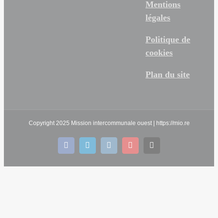
Mentions
légales
Politique de
cookies
Plan du site
Copyright 2025 Mission intercommunale ouest | https://mio.re
facebook
linkedin
instagram
youtube
Email