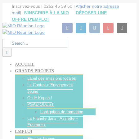
Cookies management panel
Skip
Inscrivez-vous ! 0262 45 39 60 |
Afficher notre adresse
to
mail
|
S'INSCRIRE À LA MIO
DÉPOSER UNE
content
OFFRE D'EMPLOI
facebook
linkedin
instagram
youtube
Email
Search
for:
ACCUEIL
GRANDS PROJETS
Label des missions locales
Le Contrat d’Engagement
Jeune
Ou lé Kapab !
PSAD OUEST
L’obligation de formation
La Planète dans l’Assiette –
Erasmus+
EMPLOI
Espace Jeunes