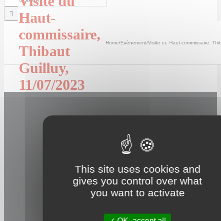
Visite du
for:
Haut-
commissaire,
Home
/
Evènement
/
Visite du Haut-commissaire, Thi
Thibaut
Guilluy,
11/07/2023
Previous
Next
Besoin
d’une
information
?
This site uses cookies and
gives you control over what
Search
you want to activate
for:
OK, accept all